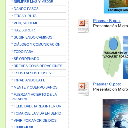
* SIEMPRE MAS Y MEJOR
* DANDO PASOS
* ETICA Y RUTA
Plasmar B.pptx
* VEN, SÍGUEME
Presentación Micro
* HAZ SURGIR
* SUGIRIENDO CAMINOS
* DIÁLOGO Y COMUNICACIÓN
* TODO PASA
* SÉ ORDENADO
* BREVES CONSIDERACIONES
* ESOS FALSOS DIOSES
* IRRADIANDO LA FE
Plasmar C.pptx
* MENTE Y CUERPO SANOS
Presentación Micro
* FUERZA Y ACIERTO DE LA
PALABRA
* FELICIDAD, TAREA INTERIOR
* TOMARSE LA VIDA EN SERIO
* VIVIR POR AMOR DE DIOS
* LIBERARSE