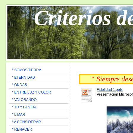
Criterios d
* SOMOS TIERRA
“ Siempre de
* ETERNIDAD
* ONDAS
Fidelidad 1.pptx
* ENTRE LUZ Y COLOR
Presentación Microsof
* VALORANDO
* TU Y LA VIDA
* LIMAR
* A CONSIDERAR
* RENACER