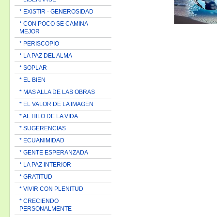
* EXISTIR - GENEROSIDAD
* CON POCO SE CAMINA
MEJOR
* PERISCOPIO
* LA PAZ DEL ALMA
* SOPLAR
* EL BIEN
* MAS ALLA DE LAS OBRAS
* EL VALOR DE LA IMAGEN
* AL HILO DE LA VIDA
* SUGERENCIAS
* ECUANIMIDAD
* GENTE ESPERANZADA
* LA PAZ INTERIOR
* GRATITUD
* VIVIR CON PLENITUD
* CRECIENDO
PERSONALMENTE