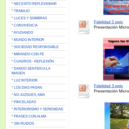
* NECESITO REFLEXIONAR
* TRABAJO
* LUCES Y SOMBRAS
Fidelidad 2.pptx
* CONVIVENCIA
Presentación Micro
* AYUDANDO
* MUNDO INTERIOR
* SOCIEDAD RESPONSABLE
* MIRANDO CON FE
* CUADROS - REFLEXIÓN
* DANDO SENTIDO A LA
IMAGEN
* LUZ INTERIOR
Fidelidad 3.pptx
* LOS DIAS PASAN
Presentación Micro
* NO JUZGUES, AMA
* PINCELADAS
* INTERIORISMO Y SERENIDAD
* FRASES CON ALMA
* SIN RUIDOS