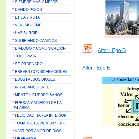
* SIEMPRE MAS Y MEJOR
* DANDO PASOS
* ETICA Y RUTA
* VEN, SÍGUEME
* HAZ SURGIR
* SUGIRIENDO CAMINOS
* DIÁLOGO Y COMUNICACIÓN
Alter - Ego D
* TODO PASA
* SÉ ORDENADO
Alter - Ego E
* BREVES CONSIDERACIONES
* ESOS FALSOS DIOSES
* IRRADIANDO LA FE
* MENTE Y CUERPO SANOS
* FUERZA Y ACIERTO DE LA
PALABRA
* FELICIDAD, TAREA INTERIOR
* TOMARSE LA VIDA EN SERIO
* VIVIR POR AMOR DE DIOS
* LIBERARSE