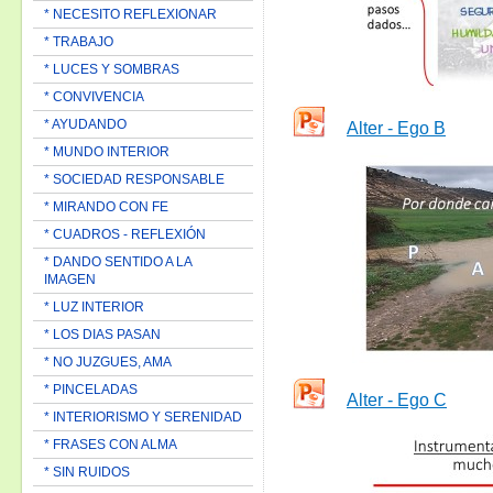
* NECESITO REFLEXIONAR
* TRABAJO
* LUCES Y SOMBRAS
* CONVIVENCIA
* AYUDANDO
Alter - Ego B
* MUNDO INTERIOR
* SOCIEDAD RESPONSABLE
* MIRANDO CON FE
* CUADROS - REFLEXIÓN
* DANDO SENTIDO A LA
IMAGEN
* LUZ INTERIOR
* LOS DIAS PASAN
* NO JUZGUES, AMA
* PINCELADAS
Alter - Ego C
* INTERIORISMO Y SERENIDAD
* FRASES CON ALMA
* SIN RUIDOS