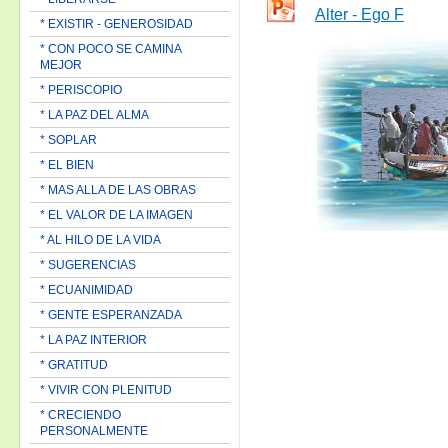
Alter - Ego F
* EXISTIR - GENEROSIDAD
* CON POCO SE CAMINA
MEJOR
* PERISCOPIO
* LA PAZ DEL ALMA
* SOPLAR
* EL BIEN
* MAS ALLA DE LAS OBRAS
* EL VALOR DE LA IMAGEN
* AL HILO DE LA VIDA
* SUGERENCIAS
* ECUANIMIDAD
* GENTE ESPERANZADA
* LA PAZ INTERIOR
* GRATITUD
* VIVIR CON PLENITUD
* CRECIENDO
PERSONALMENTE