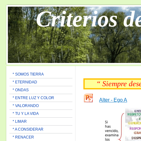
Criterios d
* SOMOS TIERRA
“ Siempre de
* ETERNIDAD
* ONDAS
* ENTRE LUZ Y COLOR
Alter - Ego A
* VALORANDO
* TU Y LA VIDA
* LIMAR
* A CONSIDERAR
* RENACER