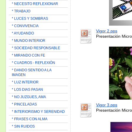
* NECESITO REFLEXIONAR
* TRABAJO
* LUCES Y SOMBRAS
* CONVIVENCIA
Vigor 2.pps
* AYUDANDO
Presentación Micro
* MUNDO INTERIOR
* SOCIEDAD RESPONSABLE
* MIRANDO CON FE
* CUADROS - REFLEXIÓN
* DANDO SENTIDO A LA
IMAGEN
* LUZ INTERIOR
* LOS DIAS PASAN
* NO JUZGUES, AMA
* PINCELADAS
Vigor 3.pps
Presentación Micro
* INTERIORISMO Y SERENIDAD
* FRASES CON ALMA
* SIN RUIDOS