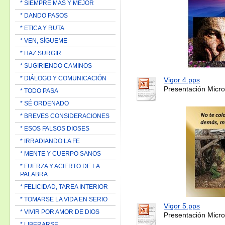
* SIEMPRE MAS Y MEJOR
* DANDO PASOS
* ETICA Y RUTA
* VEN, SÍGUEME
* HAZ SURGIR
* SUGIRIENDO CAMINOS
* DIÁLOGO Y COMUNICACIÓN
Vigor 4.pps
Presentación Micro
* TODO PASA
* SÉ ORDENADO
* BREVES CONSIDERACIONES
* ESOS FALSOS DIOSES
* IRRADIANDO LA FE
* MENTE Y CUERPO SANOS
* FUERZA Y ACIERTO DE LA
PALABRA
* FELICIDAD, TAREA INTERIOR
* TOMARSE LA VIDA EN SERIO
Vigor 5.pps
* VIVIR POR AMOR DE DIOS
Presentación Micro
* LIBERARSE