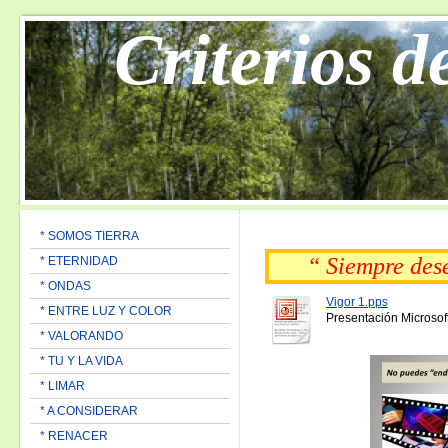
Criterios d
* SOMOS TIERRA
“ Siempre de
* ETERNIDAD
* ONDAS
Vigor 1.pps
* ENTRE LUZ Y COLOR
Presentación Microsof
* VALORANDO
* TU Y LA VIDA
* LIMAR
* A CONSIDERAR
* RENACER