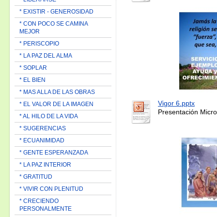
* EXISTIR - GENEROSIDAD
* CON POCO SE CAMINA
MEJOR
* PERISCOPIO
* LA PAZ DEL ALMA
* SOPLAR
* EL BIEN
* MAS ALLA DE LAS OBRAS
Vigor 6.pptx
* EL VALOR DE LA IMAGEN
Presentación Micro
* AL HILO DE LA VIDA
* SUGERENCIAS
* ECUANIMIDAD
* GENTE ESPERANZADA
* LA PAZ INTERIOR
* GRATITUD
* VIVIR CON PLENITUD
* CRECIENDO
PERSONALMENTE