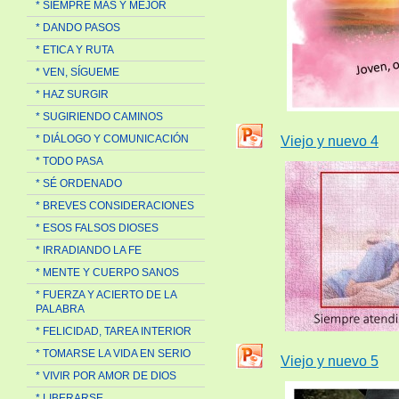
* SIEMPRE MAS Y MEJOR
* DANDO PASOS
* ETICA Y RUTA
* VEN, SÍGUEME
* HAZ SURGIR
* SUGIRIENDO CAMINOS
* DIÁLOGO Y COMUNICACIÓN
Viejo y nuevo 4
* TODO PASA
* SÉ ORDENADO
* BREVES CONSIDERACIONES
* ESOS FALSOS DIOSES
* IRRADIANDO LA FE
* MENTE Y CUERPO SANOS
* FUERZA Y ACIERTO DE LA
PALABRA
* FELICIDAD, TAREA INTERIOR
* TOMARSE LA VIDA EN SERIO
Viejo y nuevo 5
* VIVIR POR AMOR DE DIOS
* LIBERARSE