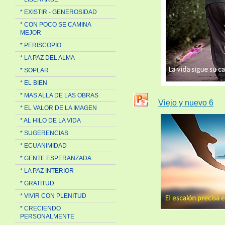
* EXISTIR - GENEROSIDAD
* CON POCO SE CAMINA
MEJOR
* PERISCOPIO
* LA PAZ DEL ALMA
* SOPLAR
* EL BIEN
* MAS ALLA DE LAS OBRAS
Viejo y nuevo 6
* EL VALOR DE LA IMAGEN
* AL HILO DE LA VIDA
* SUGERENCIAS
* ECUANIMIDAD
* GENTE ESPERANZADA
* LA PAZ INTERIOR
* GRATITUD
* VIVIR CON PLENITUD
* CRECIENDO
PERSONALMENTE