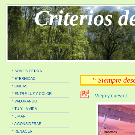
Criterios d
* SOMOS TIERRA
“ Siempre de
* ETERNIDAD
* ONDAS
* ENTRE LUZ Y COLOR
Viejo y nuevo 1
* VALORANDO
* TU Y LA VIDA
* LIMAR
* A CONSIDERAR
* RENACER