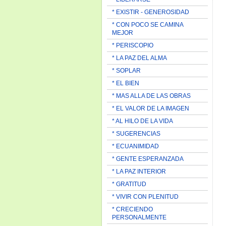
* EXISTIR - GENEROSIDAD
* CON POCO SE CAMINA
MEJOR
* PERISCOPIO
* LA PAZ DEL ALMA
* SOPLAR
* EL BIEN
* MAS ALLA DE LAS OBRAS
* EL VALOR DE LA IMAGEN
* AL HILO DE LA VIDA
* SUGERENCIAS
* ECUANIMIDAD
* GENTE ESPERANZADA
* LA PAZ INTERIOR
* GRATITUD
* VIVIR CON PLENITUD
* CRECIENDO
PERSONALMENTE