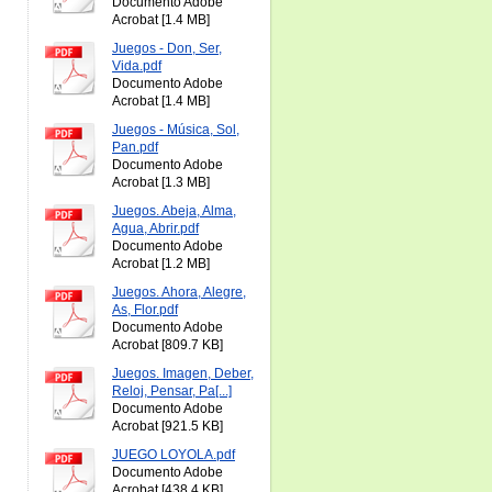
Documento Adobe
Acrobat [1.4 MB]
Juegos - Don, Ser,
Vida.pdf
Documento Adobe
Acrobat [1.4 MB]
Juegos - Música, Sol,
Pan.pdf
Documento Adobe
Acrobat [1.3 MB]
Juegos. Abeja, Alma,
Agua, Abrir.pdf
Documento Adobe
Acrobat [1.2 MB]
Juegos. Ahora, Alegre,
As, Flor.pdf
Documento Adobe
Acrobat [809.7 KB]
Juegos. Imagen, Deber,
Reloj, Pensar, Pa[...]
Documento Adobe
Acrobat [921.5 KB]
JUEGO LOYOLA.pdf
Documento Adobe
Acrobat [438.4 KB]