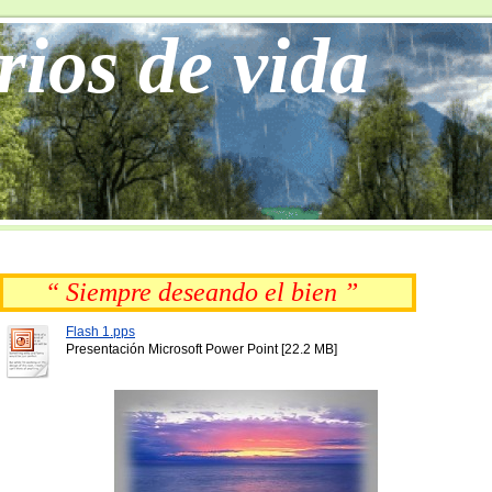
rios de vida
“ Siempre deseando el bien ”
Flash 1.pps
Presentación Microsoft Power Point [22.2 MB]