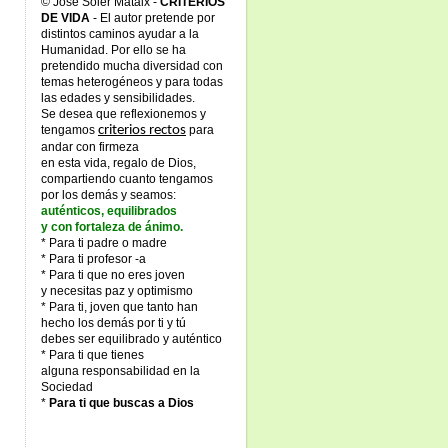
© José Soler Mataix -
CRITERIOS
DE VIDA
- El autor pretende por
distintos caminos ayudar a la
Humanidad. Por ello se ha
pretendido mucha diversidad con
temas heterogéneos y para todas
las edades y sensibilidades.
Se desea que reflexionemos y
tengamos
criterios rectos
para
andar con firmeza
en esta vida, regalo de Dios,
compartiendo cuanto tengamos
por los demás y seamos:
auténticos, equilibrados
y con fortaleza de ánimo.
* Para ti padre o madre
* Para ti profesor -a
* Para ti que no eres joven
y necesitas paz y optimismo
* Para ti, joven que tanto han
hecho los demás por ti y tú
debes ser equilibrado y auténtico
* Para ti que tienes
alguna responsabilidad en la
Sociedad
*
Para ti que buscas a Dios