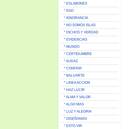
* ESLABONES
* EGO
* IGNORANCIA
* NO SOMOS ISLAS
* DICHOS Y VERDAD
* EVIDENCIAS
* MUNDO
* CERTIDUMBRE
* AUDAZ
* CONFIAR
* BALUARTE
* LINEA ACCION
* HAZ LUCIR
* ALMA Y VALOR
* ALGO MAS
* LUZ Y ALEGRIA
* DISEÑANDO
* ESTO VIR