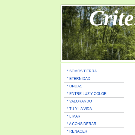
Crite
* SOMOS TIERRA
* ETERNIDAD
* ONDAS
* ENTRE LUZ Y COLOR
* VALORANDO
* TU Y LA VIDA
* LIMAR
* A CONSIDERAR
* RENACER