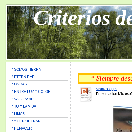
Criterios d
* SOMOS TIERRA
“ Siempre de
* ETERNIDAD
* ONDAS
Vistazos .pps
* ENTRE LUZ Y COLOR
Presentación Microsof
* VALORANDO
* TU Y LA VIDA
* LIMAR
* A CONSIDERAR
* RENACER