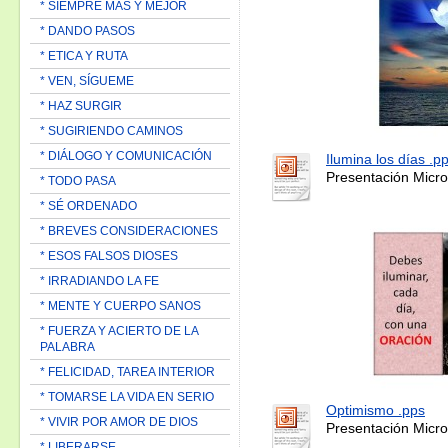
* SIEMPRE MAS Y MEJOR
* DANDO PASOS
* ETICA Y RUTA
* VEN, SÍGUEME
* HAZ SURGIR
* SUGIRIENDO CAMINOS
* DIÁLOGO Y COMUNICACIÓN
Ilumina los días .p
Presentación Micro
* TODO PASA
* SÉ ORDENADO
* BREVES CONSIDERACIONES
* ESOS FALSOS DIOSES
* IRRADIANDO LA FE
* MENTE Y CUERPO SANOS
* FUERZA Y ACIERTO DE LA
PALABRA
* FELICIDAD, TAREA INTERIOR
* TOMARSE LA VIDA EN SERIO
Optimismo .pps
* VIVIR POR AMOR DE DIOS
Presentación Micro
* LIBERARSE