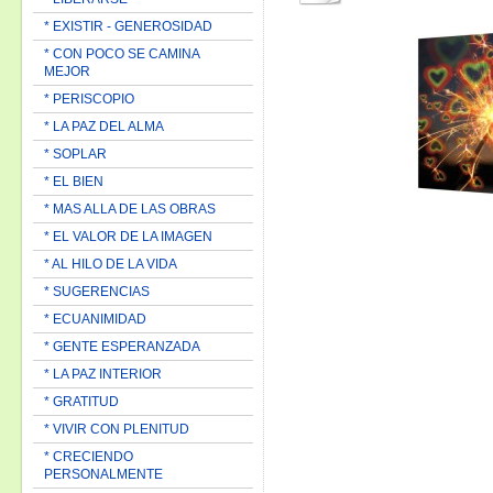
* EXISTIR - GENEROSIDAD
* CON POCO SE CAMINA
MEJOR
* PERISCOPIO
* LA PAZ DEL ALMA
* SOPLAR
* EL BIEN
* MAS ALLA DE LAS OBRAS
* EL VALOR DE LA IMAGEN
* AL HILO DE LA VIDA
* SUGERENCIAS
* ECUANIMIDAD
* GENTE ESPERANZADA
* LA PAZ INTERIOR
* GRATITUD
* VIVIR CON PLENITUD
* CRECIENDO
PERSONALMENTE