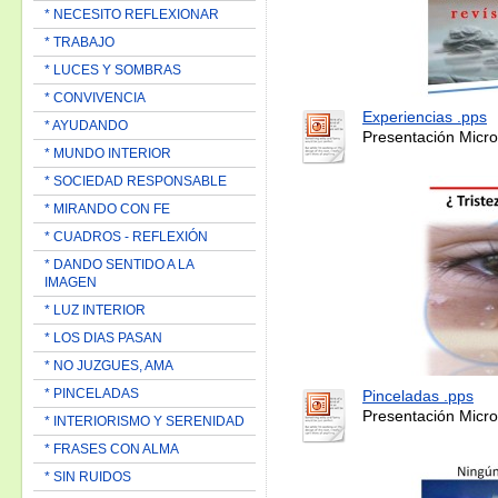
* NECESITO REFLEXIONAR
* TRABAJO
* LUCES Y SOMBRAS
* CONVIVENCIA
Experiencias .pps
* AYUDANDO
Presentación Micro
* MUNDO INTERIOR
* SOCIEDAD RESPONSABLE
* MIRANDO CON FE
* CUADROS - REFLEXIÓN
* DANDO SENTIDO A LA
IMAGEN
* LUZ INTERIOR
* LOS DIAS PASAN
* NO JUZGUES, AMA
* PINCELADAS
Pinceladas .pps
Presentación Micro
* INTERIORISMO Y SERENIDAD
* FRASES CON ALMA
* SIN RUIDOS