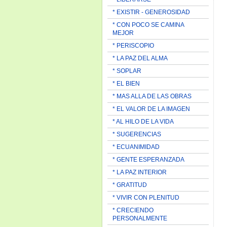
* EXISTIR - GENEROSIDAD
* CON POCO SE CAMINA
MEJOR
* PERISCOPIO
* LA PAZ DEL ALMA
* SOPLAR
* EL BIEN
* MAS ALLA DE LAS OBRAS
* EL VALOR DE LA IMAGEN
* AL HILO DE LA VIDA
* SUGERENCIAS
* ECUANIMIDAD
* GENTE ESPERANZADA
* LA PAZ INTERIOR
* GRATITUD
* VIVIR CON PLENITUD
* CRECIENDO
PERSONALMENTE