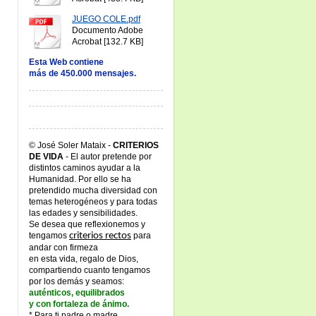
JUEGO COLE.pdf
Documento Adobe
Acrobat [132.7 KB]
Esta Web contiene
más de 450.000 mensajes.
© José Soler Mataix -
CRITERIOS
DE VIDA
- El autor pretende por
distintos caminos ayudar a la
Humanidad. Por ello se ha
pretendido mucha diversidad con
temas heterogéneos y para todas
las edades y sensibilidades.
Se desea que reflexionemos y
tengamos
criterios rectos
para
andar con firmeza
en esta vida, regalo de Dios,
compartiendo cuanto tengamos
por los demás y seamos:
auténticos, equilibrados
y con fortaleza de ánimo.
* Para ti padre o madre