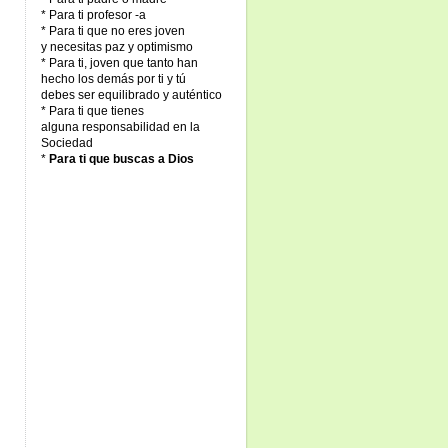
* Para ti profesor -a
* Para ti que no eres joven
y necesitas paz y optimismo
* Para ti, joven que tanto han
hecho los demás por ti y tú
debes ser equilibrado y auténtico
* Para ti que tienes
alguna responsabilidad en la
Sociedad
*
Para ti que buscas a Dios