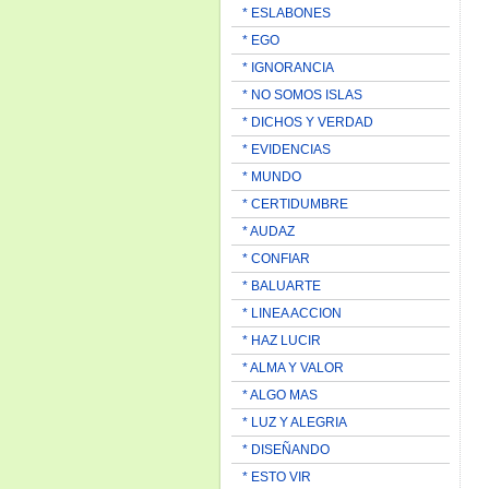
* ESLABONES
* EGO
* IGNORANCIA
* NO SOMOS ISLAS
* DICHOS Y VERDAD
* EVIDENCIAS
* MUNDO
* CERTIDUMBRE
* AUDAZ
* CONFIAR
* BALUARTE
* LINEA ACCION
* HAZ LUCIR
* ALMA Y VALOR
* ALGO MAS
* LUZ Y ALEGRIA
* DISEÑANDO
* ESTO VIR