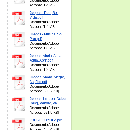
Documento Adobe
Acrobat [1.4 MB]
Juegos - Don, Ser,
Vida.pdf
Documento Adobe
Acrobat [1.4 MB]
Juegos - Música, Sol,
Pan.pdf
Documento Adobe
Acrobat [1.3 MB]
Juegos. Abeja, Alma,
Agua, Abrir.pdf
Documento Adobe
Acrobat [1.2 MB]
Juegos. Ahora, Alegre,
As, Flor.pdf
Documento Adobe
Acrobat [809.7 KB]
Juegos. Imagen, Deber,
Reloj, Pensar, Pa[...]
Documento Adobe
Acrobat [921.5 KB]
JUEGO LOYOLA.pdf
Documento Adobe
Acrobat [438.4 KB]