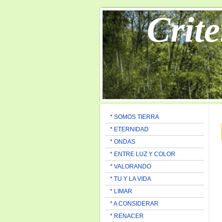
Crite
* SOMOS TIERRA
* ETERNIDAD
* ONDAS
* ENTRE LUZ Y COLOR
* VALORANDO
* TU Y LA VIDA
* LIMAR
* A CONSIDERAR
* RENACER