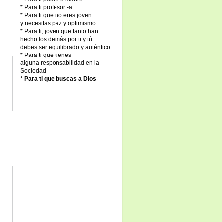
* Para ti profesor -a
* Para ti que no eres joven
y necesitas paz y optimismo
* Para ti, joven que tanto han
hecho los demás por ti y tú
debes ser equilibrado y auténtico
* Para ti que tienes
alguna responsabilidad en la
Sociedad
*
Para ti que buscas a Dios