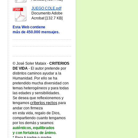
JUEGO COLE.pdf
Documento Adobe
Acrobat [132.7 KB]
Esta Web contiene
más de 450.000 mensajes.
© José Soler Mataix -
CRITERIOS
DE VIDA
- El autor pretende por
distintos caminos ayudar a la
Humanidad. Por ello se ha
pretendido mucha diversidad con
temas heterogéneos y para todas
las edades y sensibilidades.
Se desea que reflexionemos y
tengamos
criterios rectos
para
andar con firmeza
en esta vida, regalo de Dios,
compartiendo cuanto tengamos
por los demás y seamos:
auténticos, equilibrados
y con fortaleza de ánimo.
* Para ti padre o madre