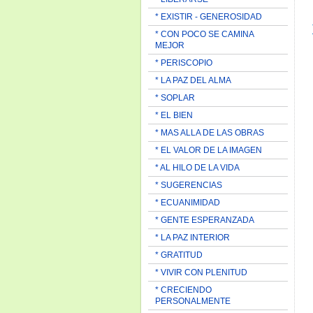
* EXISTIR - GENEROSIDAD
* CON POCO SE CAMINA
MEJOR
* PERISCOPIO
* LA PAZ DEL ALMA
* SOPLAR
* EL BIEN
* MAS ALLA DE LAS OBRAS
* EL VALOR DE LA IMAGEN
* AL HILO DE LA VIDA
* SUGERENCIAS
* ECUANIMIDAD
* GENTE ESPERANZADA
* LA PAZ INTERIOR
* GRATITUD
* VIVIR CON PLENITUD
* CRECIENDO
PERSONALMENTE