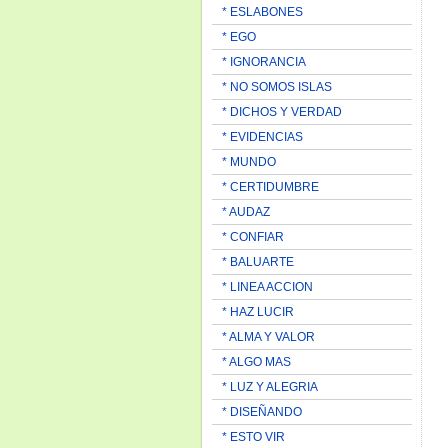
* ESLABONES
* EGO
* IGNORANCIA
* NO SOMOS ISLAS
* DICHOS Y VERDAD
* EVIDENCIAS
* MUNDO
* CERTIDUMBRE
* AUDAZ
* CONFIAR
* BALUARTE
* LINEA ACCION
* HAZ LUCIR
* ALMA Y VALOR
* ALGO MAS
* LUZ Y ALEGRIA
* DISEÑANDO
* ESTO VIR