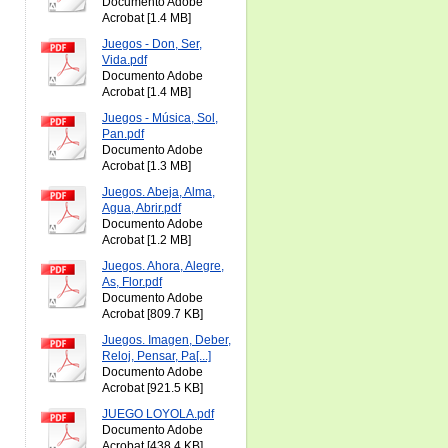
Documento Adobe
Acrobat [1.4 MB]
Juegos - Don, Ser,
Vida.pdf
Documento Adobe
Acrobat [1.4 MB]
Juegos - Música, Sol,
Pan.pdf
Documento Adobe
Acrobat [1.3 MB]
Juegos. Abeja, Alma,
Agua, Abrir.pdf
Documento Adobe
Acrobat [1.2 MB]
Juegos. Ahora, Alegre,
As, Flor.pdf
Documento Adobe
Acrobat [809.7 KB]
Juegos. Imagen, Deber,
Reloj, Pensar, Pa[...]
Documento Adobe
Acrobat [921.5 KB]
JUEGO LOYOLA.pdf
Documento Adobe
Acrobat [438.4 KB]