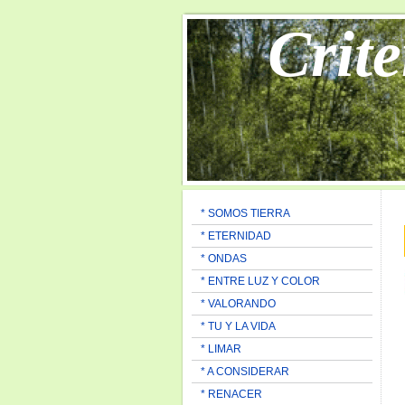
Crite
* SOMOS TIERRA
* ETERNIDAD
* ONDAS
* ENTRE LUZ Y COLOR
* VALORANDO
* TU Y LA VIDA
* LIMAR
* A CONSIDERAR
* RENACER