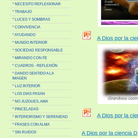
* NECESITO REFLEXIONAR
* TRABAJO
* LUCES Y SOMBRAS
* CONVIVENCIA
* AYUDANDO
A Dios por la ci
* MUNDO INTERIOR
* SOCIEDAD RESPONSABLE
* MIRANDO CON FE
* CUADROS - REFLEXIÓN
* DANDO SENTIDO A LA
IMAGEN
* LUZ INTERIOR
* LOS DIAS PASAN
* NO JUZGUES, AMA
* PINCELADAS
A Dios por la ci
* INTERIORISMO Y SERENIDAD
* FRASES CON ALMA
A Dios por la ciencia D
* SIN RUIDOS