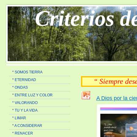
Criterios d
* SOMOS TIERRA
“ Siempre de
* ETERNIDAD
* ONDAS
* ENTRE LUZ Y COLOR
A Dios por la cie
* VALORANDO
* TU Y LA VIDA
* LIMAR
* A CONSIDERAR
* RENACER