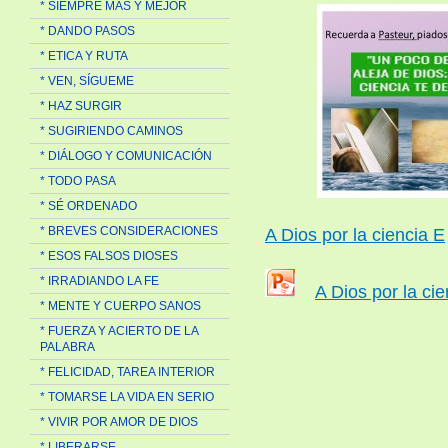
* SIEMPRE MAS Y MEJOR
* DANDO PASOS
* ETICA Y RUTA
* VEN, SÍGUEME
* HAZ SURGIR
* SUGIRIENDO CAMINOS
* DIÁLOGO Y COMUNICACIÓN
* TODO PASA
* SÉ ORDENADO
* BREVES CONSIDERACIONES
A Dios por la ciencia E
* ESOS FALSOS DIOSES
* IRRADIANDO LA FE
A Dios por la cie
* MENTE Y CUERPO SANOS
* FUERZA Y ACIERTO DE LA
PALABRA
* FELICIDAD, TAREA INTERIOR
* TOMARSE LA VIDA EN SERIO
* VIVIR POR AMOR DE DIOS
* LIBERARSE