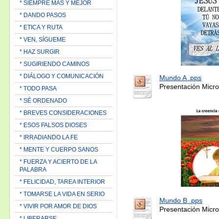
* SIEMPRE MAS Y MEJOR
* DANDO PASOS
* ETICA Y RUTA
* VEN, SÍGUEME
* HAZ SURGIR
* SUGIRIENDO CAMINOS
* DIÁLOGO Y COMUNICACIÓN
Mundo A .pps
Presentación Micro
* TODO PASA
* SÉ ORDENADO
* BREVES CONSIDERACIONES
* ESOS FALSOS DIOSES
* IRRADIANDO LA FE
* MENTE Y CUERPO SANOS
* FUERZA Y ACIERTO DE LA
PALABRA
* FELICIDAD, TAREA INTERIOR
* TOMARSE LA VIDA EN SERIO
Mundo B .pps
* VIVIR POR AMOR DE DIOS
Presentación Micro
* LIBERARSE