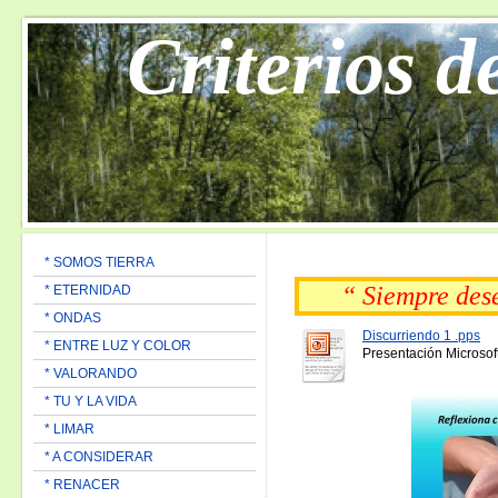
Criterios d
* SOMOS TIERRA
“ Siempre de
* ETERNIDAD
* ONDAS
Discurriendo 1 .pps
* ENTRE LUZ Y COLOR
Presentación Microsof
* VALORANDO
* TU Y LA VIDA
* LIMAR
* A CONSIDERAR
* RENACER