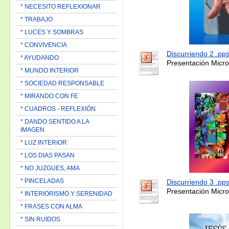
* NECESITO REFLEXIONAR
* TRABAJO
* LUCES Y SOMBRAS
* CONVIVENCIA
Discurriendo 2 .pp
* AYUDANDO
Presentación Micro
* MUNDO INTERIOR
* SOCIEDAD RESPONSABLE
* MIRANDO CON FE
* CUADROS - REFLEXIÓN
* DANDO SENTIDO A LA
IMAGEN
* LUZ INTERIOR
* LOS DIAS PASAN
* NO JUZGUES, AMA
* PINCELADAS
Discurriendo 3 .pp
Presentación Micro
* INTERIORISMO Y SERENIDAD
* FRASES CON ALMA
* SIN RUIDOS