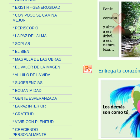
* EXISTIR - GENEROSIDAD
* CON POCO SE CAMINA
MEJOR
* PERISCOPIO
* LA PAZ DEL ALMA
* SOPLAR
* EL BIEN
* MAS ALLA DE LAS OBRAS
* EL VALOR DE LA IMAGEN
Entrega tu corazón
* AL HILO DE LA VIDA
* SUGERENCIAS
* ECUANIMIDAD
* GENTE ESPERANZADA
* LA PAZ INTERIOR
* GRATITUD
* VIVIR CON PLENITUD
* CRECIENDO
PERSONALMENTE