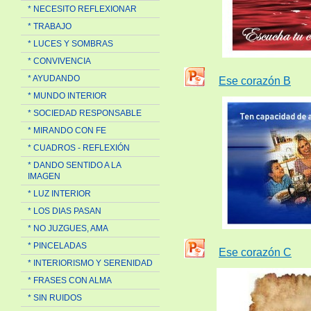
* NECESITO REFLEXIONAR
* TRABAJO
* LUCES Y SOMBRAS
* CONVIVENCIA
* AYUDANDO
Ese corazón B
* MUNDO INTERIOR
* SOCIEDAD RESPONSABLE
* MIRANDO CON FE
* CUADROS - REFLEXIÓN
* DANDO SENTIDO A LA
IMAGEN
* LUZ INTERIOR
* LOS DIAS PASAN
* NO JUZGUES, AMA
* PINCELADAS
Ese corazón C
* INTERIORISMO Y SERENIDAD
* FRASES CON ALMA
* SIN RUIDOS