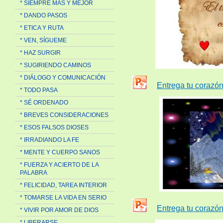
* SIEMPRE MAS Y MEJOR
* DANDO PASOS
* ETICA Y RUTA
* VEN, SÍGUEME
* HAZ SURGIR
* SUGIRIENDO CAMINOS
* DIÁLOGO Y COMUNICACIÓN
Entrega tu corazón
* TODO PASA
* SÉ ORDENADO
* BREVES CONSIDERACIONES
* ESOS FALSOS DIOSES
* IRRADIANDO LA FE
* MENTE Y CUERPO SANOS
* FUERZA Y ACIERTO DE LA
PALABRA
* FELICIDAD, TAREA INTERIOR
* TOMARSE LA VIDA EN SERIO
Entrega tu corazón
* VIVIR POR AMOR DE DIOS
* LIBERARSE