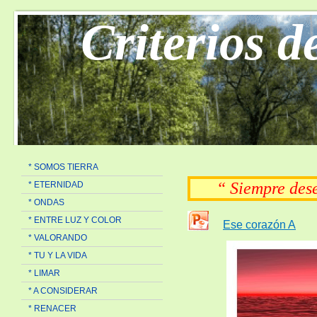
Criterios d
* SOMOS TIERRA
“ Siempre de
* ETERNIDAD
* ONDAS
* ENTRE LUZ Y COLOR
Ese corazón A
* VALORANDO
* TU Y LA VIDA
* LIMAR
* A CONSIDERAR
* RENACER